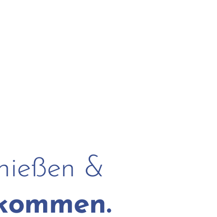
nießen &
rkommen.